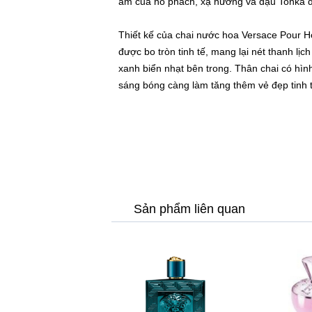
ấm của hổ phách, xạ hương và đậu Tonka 
Thiết kế của chai nước hoa Versace Pour 
được bo tròn tinh tế, mang lại nét thanh lịc
xanh biển nhạt bên trong. Thân chai có hình
sáng bóng càng làm tăng thêm vẻ đẹp tinh 
Sản phẩm liên quan