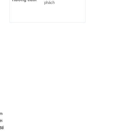
phách
ơm
ới
để