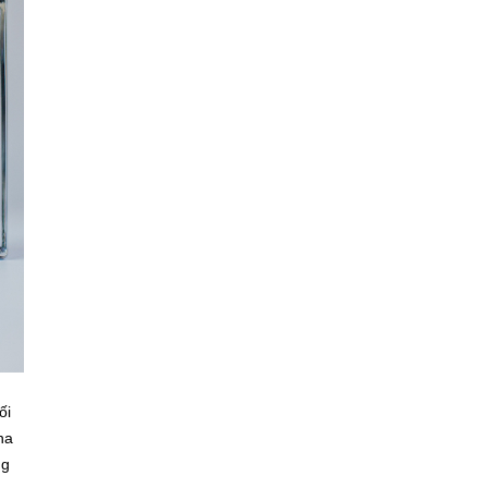
ối
ha
ng