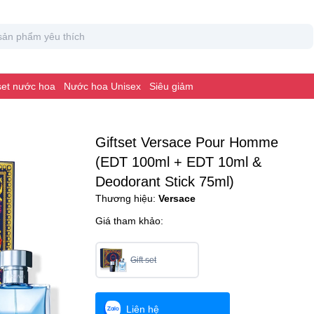
 set nước hoa
Nước hoa Unisex
Siêu giảm
Giftset Versace Pour Homme
(EDT 100ml + EDT 10ml &
Deodorant Stick 75ml)
Thương hiệu:
Versace
Giá tham khảo:
Gift set
Liên hệ