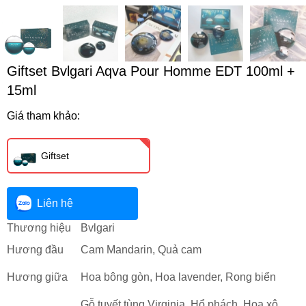
Giftset Bvlgari Aqva Pour Homme EDT 100ml +
15ml
Giá tham khảo:
Giftset
Liên hệ
Thương hiệu
Bvlgari
Hương đầu
Cam Mandarin, Quả cam
Hương giữa
Hoa bông gòn, Hoa lavender, Rong biển
Gỗ tuyết tùng Virginia, Hổ phách, Hoa xô