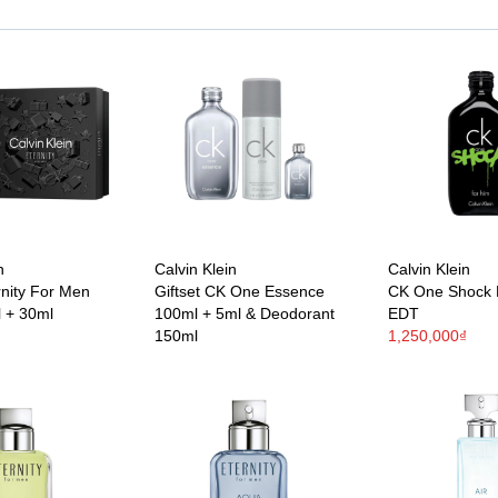
n
Calvin Klein
Calvin Klein
rnity For Men
Giftset CK One Essence
CK One Shock 
 + 30ml
100ml + 5ml & Deodorant
EDT
150ml
1,250,000₫