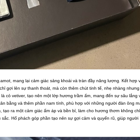
amot, mang lại cảm giác sảng khoái và tràn đầy năng lượng. Kết hợp 
hỉ gợi lên sự thanh thoát, mà còn thêm chút tinh tế, nhẹ nhàng nhưng
là cỏ vetiver, tạo nên một lớp hương trầm ấm, mang đến sự sâu lắng 
g cân bằng và thêm phần nam tính, phù hợp với những người đàn ông 
h, tạo ra một cảm giác ấm áp và bền bỉ, làm cho hương thơm không chỉ
âu sắc. Hổ phách góp phần tạo nên sự gợi cảm và quyến rũ, giúp người