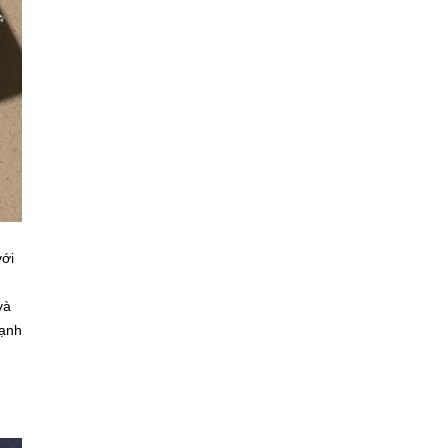
với
và
mạnh