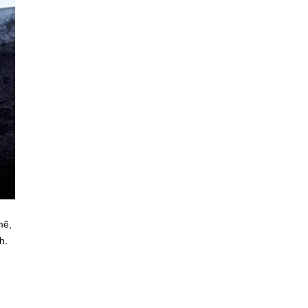
mẽ,
h.