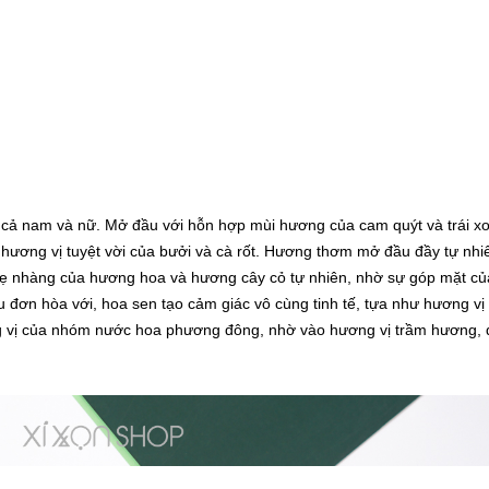
cả nam và nữ. Mở đầu với hỗn hợp mùi hương của cam quýt và trái xo
là hương vị tuyệt vời của bưởi và cà rốt. Hương thơm mở đầu đầy tự nhi
hẹ nhàng của hương hoa và hương cây cỏ tự nhiên, nhờ sự góp mặt củ
đơn hòa với, hoa sen tạo cảm giác vô cùng tinh tế, tựa như hương vị
g vị của nhóm nước hoa phương đông, nhờ vào hương vị trầm hương,