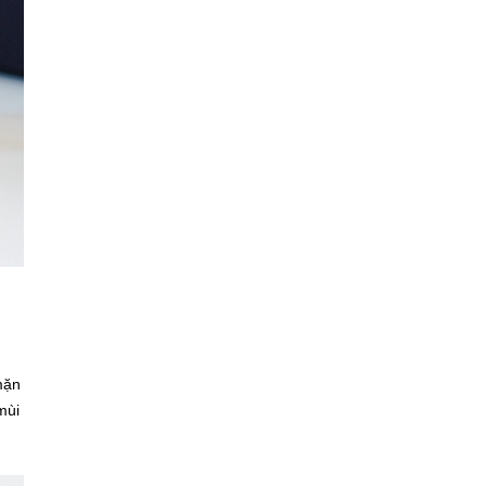
mặn
mùi