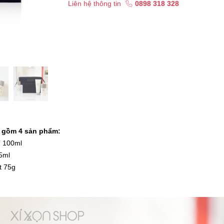
Liên hệ thông tin
0898 318 328
T gồm 4 sản phẩm:
T 100ml
5ml
t 75g