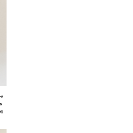
cỏ
xạ
ng