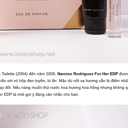
e Toilette (2004) đến năm 2006,
Narciso Rodriguez For Her EDP
đượ
hấn với vỏ hộp đen tuyền, bí ẩn. Mặc dù nốt xạ hương vẫn là điểm nh
thay đổi. Nếu nàng muốn thử nước hoa hương hoa hồng nhưng không 
er EDP là một gợi ý đáng cân nhắc cho bạn.