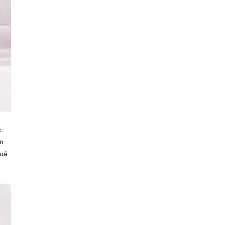
c
ấn
quá