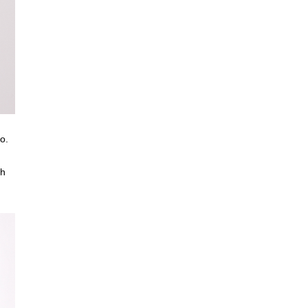
o.
nh