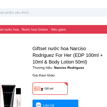
 set nước hoa
Nước hoa Unisex
Siêu giảm
Giftset nước hoa Narciso
Rodriguez For Her (EDP 100ml +
10ml & Body Lotion 50ml)
Thương hiệu:
Narciso Rodriguez
Giá tham khảo:
Gift set
Liên hệ