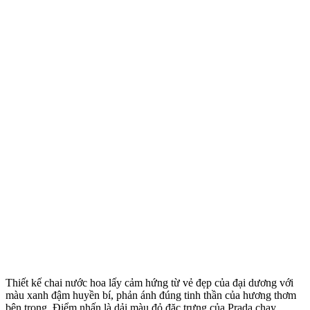
Thiết kế chai nước hoa lấy cảm hứng từ vẻ đẹp của đại dương với
màu xanh đậm huyền bí, phản ánh đúng tinh thần của hương thơm
bên trong. Điểm nhấn là dải màu đỏ đặc trưng của Prada chạy