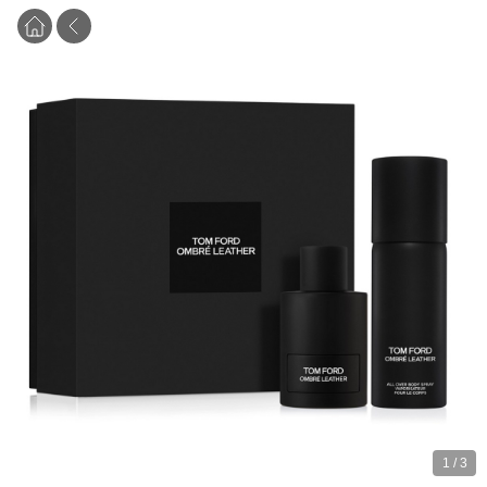
1
/
3