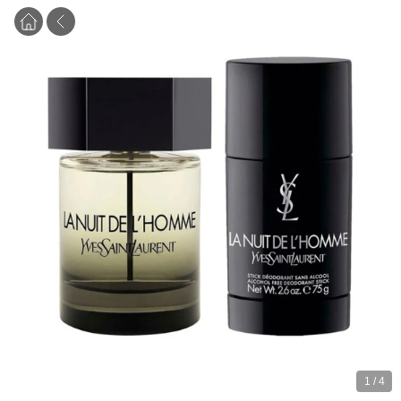
1
/
4