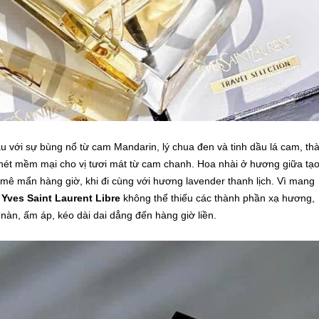
 với sự bùng nổ từ cam Mandarin, lý chua đen và tinh dầu lá cam, th
nét mềm mại cho vị tươi mát từ cam chanh. Hoa nhài ở hương giữa tạ
c mê mẩn hàng giờ, khi đi cùng với hương lavender thanh lịch. Vì mang
a
Yves Saint Laurent Libre
không thể thiếu các thành phần xạ hương,
 nàn, ấm áp, kéo dài dai dẳng đến hàng giờ liền.