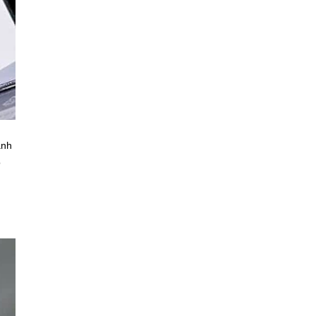
ành
o