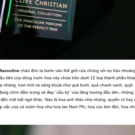
 Masculine
chào đón ta bước vào thế giới của chúng với sự hào nhoán
u tiên của dòng nước hoa này chứa trên dưới 12 loại thành phần khá
ẹ nhàng, tươi mới và sảng khoái như quả bưởi, quả chanh xanh, quýt
đang chìm đắm trong vẻ đẹp “cầu kỳ” của tầng hương đầu tiên, những
 đến một bất ngờ khác. Nào là hoa anh thảo nhẹ nhàng, quyến rũ hay 
p sắc của cả vườn hoa như hoa lan Nam Phi, hoa cúc kim tiền, hoa nhà