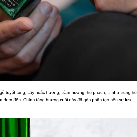
 gỗ tuyết tùng, cây hoắc hương, trầm hương, hổ phách,… như trung h
ữa đem đến. Chính tầng hương cuối này đã góp phần tạo nên sự lưu