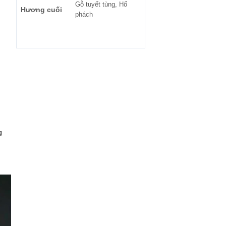
Gỗ tuyết tùng, Hổ
Hương cuối
phách
g