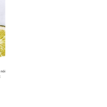
 nói
ế