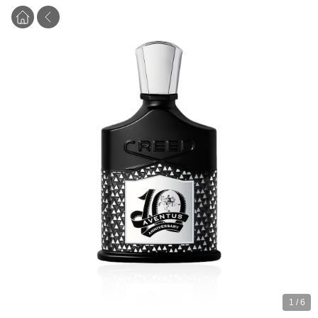
1
/
6