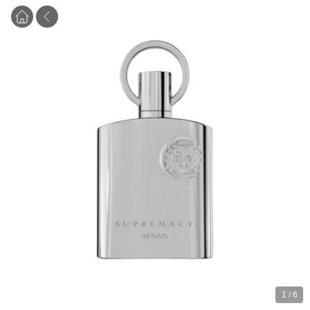
1
/
6