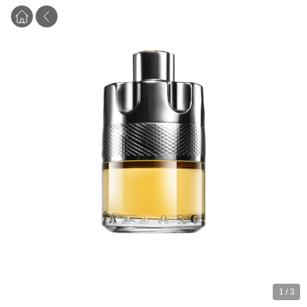
1
/
3