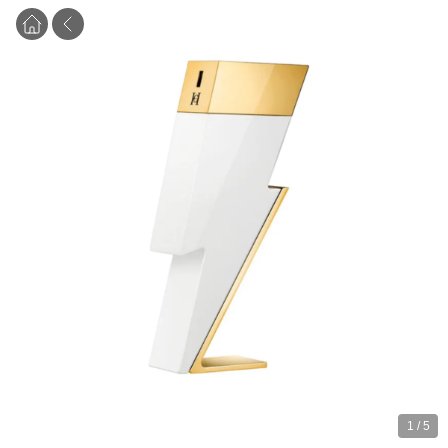
1
/
5