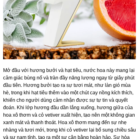
Mở đầu với hương bưởi và hạt tiêu, nước hoa này mang lại
cảm giác bùng nổ và tràn đầy năng lượng ngay từ giây phút
đầu tiên. Hương bưởi tạo ra sự tươi mát, như làn gió mùa
hè, trong khi hạt tiêu thêm vào một chút cay nồng kích thích,
khiến cho người dùng cảm nhận được sự tự tin và quyết
đoán. Khi lớp hương đầu dần lắng xuống, hương giữa của
hoa xô thơm và cỏ vetiver xuất hiện, tạo nên một không gian
xanh mát và thanh thoát. Hoa xô thơm mang đến sự nhẹ
nhàng và tươi mới, trong khi cỏ vetiver lại bổ sung chiều sâu
và sự nam tính, tạo ra một sự cân bằng hoàn hảo. Sự hòa