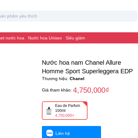
 set nước hoa
Nước hoa Unisex
Siêu giảm
Nước hoa nam Chanel Allure
Homme Sport Superleggera EDP
Thương hiệu:
Chanel
4,750,000₫
Giá tham khảo:
Eau de Parfum
100ml
4,750,000₫
Liên hệ