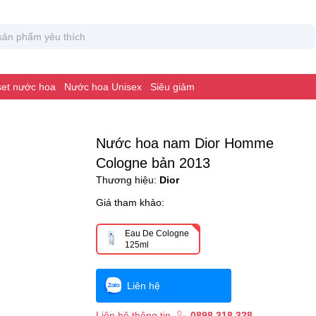
 set nước hoa
Nước hoa Unisex
Siêu giảm
Nước hoa nam Dior Homme
Cologne bản 2013
Thương hiệu:
Dior
Giá tham khảo:
Eau De Cologne
125ml
Liên hệ
Liên hệ thông tin
0898 318 328