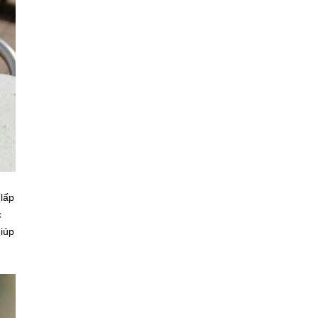
 lấp
c
giúp