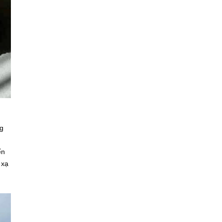
ng
ến
 xạ