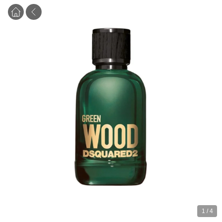
1
/
4