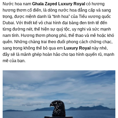
Nước hoa nam
Ghala Zayed Luxury Royal
có hương
hương thơm cổ điển, là dòng nước hoa đẳng cấp và sang
trọng, được mệnh danh là “tinh hoa” của Tiểu vương quốc
Dubai. Với thiết kế vỏ chai hình đại bàng đen tinh tế đến
từng đường nét, thể hiện sự quý tộc, uy nghi và sức mạnh
nam tính. Hương thơm phong phú, thể thao và mê hoặc khó
quên. Những chàng trai theo đuổi phong cách chững chạc,
sang trọng không thể bỏ qua em
Luxury Royal
này nhé,
đây sẽ là mảnh ghép hoàn hảo cho tạo hình quyến rũ, mạnh
mẽ của bạn.