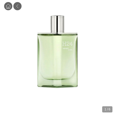
1
/
6