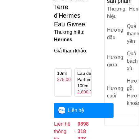
sản phẩm
Terre
Thương
Her
d'Hermes
hiệu
Eau Givree
Quả
Hương
Thương hiệu:
than
đầu
Hermes
yên
Giá tham khảo:
Quả
Hương
bách
giữa
xù
10ml
Eau de
275,000₫
Parfum
Hươ
100ml
Hương
gỗ,
2,600,000₫
cuối
Hươ
khoá
Liên hệ
Liên hệ
0898
thông
318
tin
328