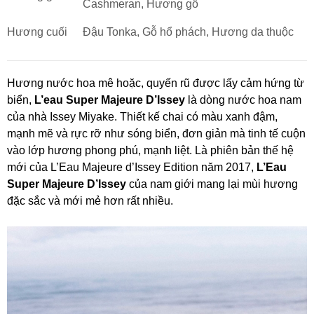
Cashmeran, Hương gỗ
Hương cuối
Đậu Tonka, Gỗ hổ phách, Hương da thuộc
Hương nước hoa mê hoặc, quyến rũ được lấy cảm hứng từ
biển,
L’eau Super Majeure D’Issey
là dòng nước hoa nam
của nhà Issey Miyake. Thiết kế chai có màu xanh đậm,
mạnh mẽ và rực rỡ như sóng biển, đơn giản mà tinh tế cuộn
vào lớp hương phong phú, mạnh liệt. Là phiên bản thế hệ
mới của L’Eau Majeure d’Issey Edition năm 2017,
L’Eau
Super Majeure D’Issey
của nam giới mang lại mùi hương
đặc sắc và mới mẻ hơn rất nhiều.