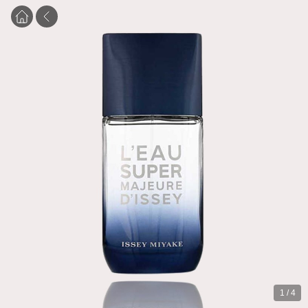
1
/
4