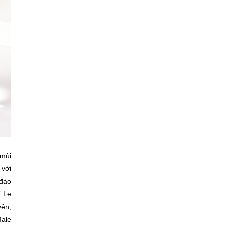
 mùi
 với
 đáo
” Le
yện,
Male