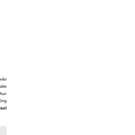
 vào
alie
phục
hỏng
aul