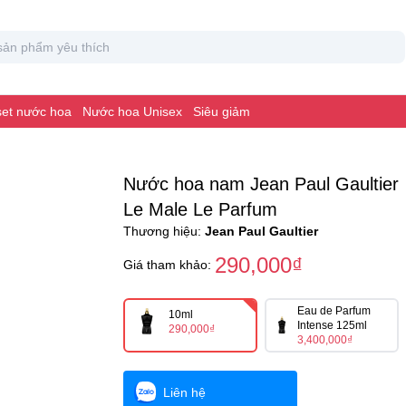
 set nước hoa
Nước hoa Unisex
Siêu giảm
Nước hoa nam Jean Paul Gaultier
Le Male Le Parfum
Thương hiệu:
Jean Paul Gaultier
290,000₫
Giá tham khảo:
Eau de Parfum
10ml
Intense 125ml
290,000₫
3,400,000₫
Liên hệ