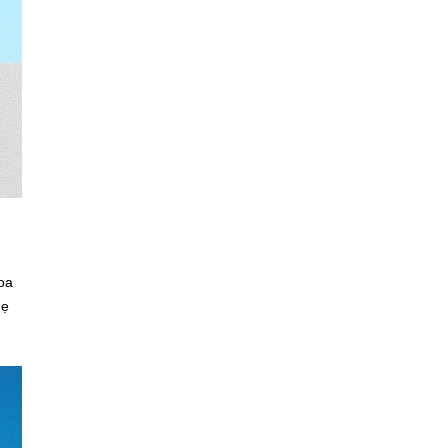
oa
hẹ