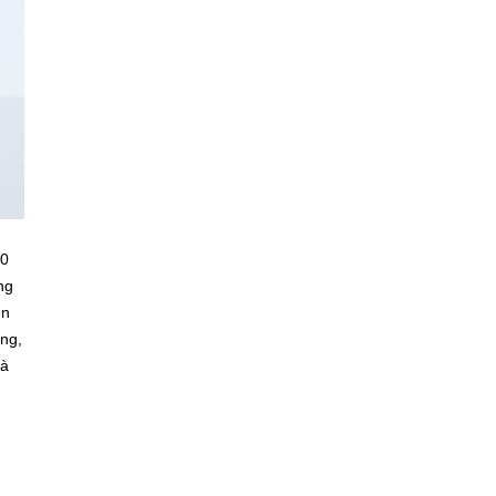
80
ng
ên
ng,
và