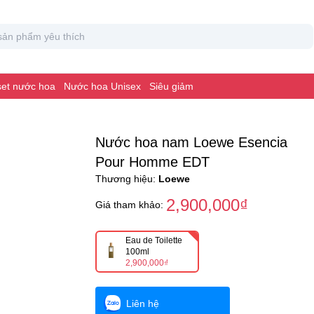
 set nước hoa
Nước hoa Unisex
Siêu giảm
Nước hoa nam Loewe Esencia
Pour Homme EDT
Thương hiệu:
Loewe
2,900,000₫
Giá tham khảo:
Eau de Toilette
100ml
2,900,000₫
Liên hệ