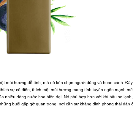
một mùi hương dễ tính, mà nó kén chọn người dùng và hoàn cảnh. Đây
thích sự cổ điển, thích một mùi hương mang tính tuyên ngôn mạnh mẽ
 của nhiều dòng nước hoa hiện đại. Nó phù hợp hơn với khí hậu se lạnh,
 những buổi gặp gỡ quan trọng, nơi cần sự khẳng định phong thái đàn 