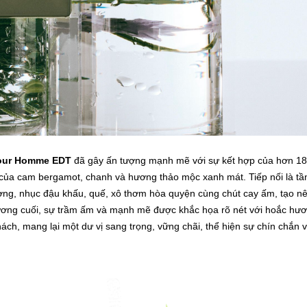
our Homme EDT
đã gây ấn tượng mạnh mẽ với sự kết hợp của hơn 1
t của cam bergamot, chanh và hương thảo mộc xanh mát. Tiếp nối là tầ
ơng, nhục đậu khấu, quế, xô thơm hòa quyện cùng chút cay ấm, tạo n
hương cuối, sự trầm ấm và mạnh mẽ được khắc họa rõ nét với hoắc hươ
ách, mang lại một dư vị sang trọng, vững chãi, thể hiện sự chín chắn 