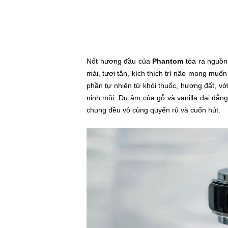
Nốt hương đầu của
Phantom
tỏa ra nguồn
mái, tươi tắn, kích thích trí não mong muố
phần tự nhiên từ khói thuốc, hương đất, v
nịnh mũi. Dư âm của gỗ và vanilla dai dẳn
chung đều vô cùng quyến rũ và cuốn hút.