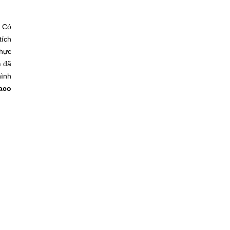
. Có
tích
thực
m
đã
hình
aco