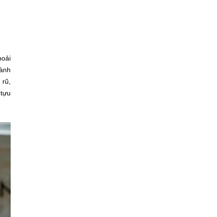
hoải
hành
 rũ,
 tựu