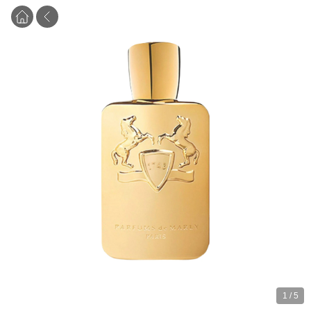
1
/
5