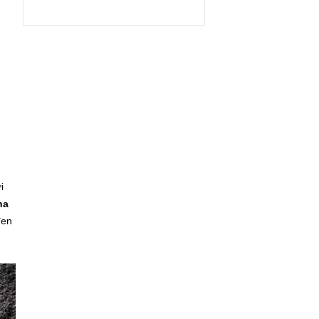
i
na
đen