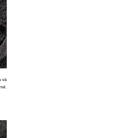
á và
 mẻ.
m