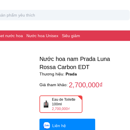
 set nước hoa
Nước hoa Unisex
Siêu giảm
Nước hoa nam Prada Luna
Rossa Carbon EDT
Thương hiệu:
Prada
2,700,000₫
Giá tham khảo:
Eau de Toilette
100ml
2,700,000₫
Liên hệ