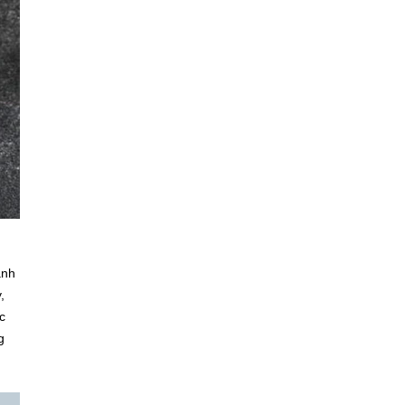
ạnh
,
c
g