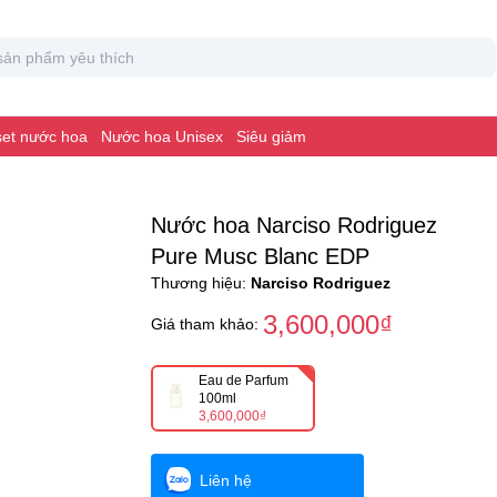
 set nước hoa
Nước hoa Unisex
Siêu giảm
Nước hoa Narciso Rodriguez
Pure Musc Blanc EDP
Thương hiệu:
Narciso Rodriguez
3,600,000₫
Giá tham khảo:
Eau de Parfum
100ml
3,600,000₫
Liên hệ