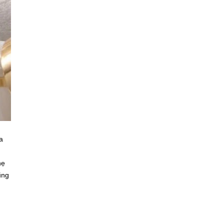
a
hẹ
ũng