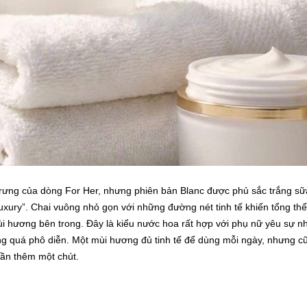
ặc trưng của dòng For Her, nhưng phiên bản Blanc được phủ sắc trắng sữ
 luxury”. Chai vuông nhỏ gọn với những đường nét tinh tế khiến tổng thể
ùi hương bên trong. Đây là kiểu nước hoa rất hợp với phụ nữ yêu sự n
g quá phô diễn. Một mùi hương đủ tinh tế để dùng mỗi ngày, nhưng c
gần thêm một chút.