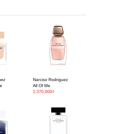
uez
Narciso Rodriguez
e
All Of Me
2,370,000₫