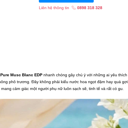
Liên hệ thông tin
0898 318 328
 Pure Musc Blanc EDP
nhanh chóng gây chú ý với những ai yêu thích
không phô trương. Đây không phải kiểu nước hoa ngọt đậm hay quá gợi
mang cảm giác một người phụ nữ luôn sạch sẽ, tinh tế và rất có gu.