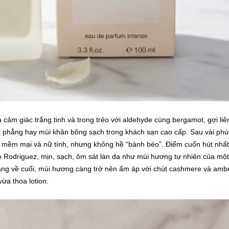
cảm giác trắng tinh và trong trẻo với aldehyde cùng bergamot, gợi liê
à phẳng hay mùi khăn bông sạch trong khách sạn cao cấp. Sau vài phú
, mềm mại và nữ tính, nhưng không hề “bánh bèo”. Điểm cuốn hút nhất
o Rodriguez, mịn, sạch, ôm sát làn da như mùi hương tự nhiên của một
àng về cuối, mùi hương càng trở nên ấm áp với chút cashmere và amb
ừa thoa lotion.