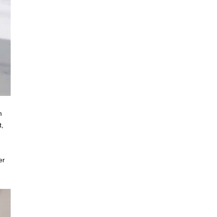
n
t,
er