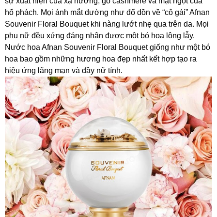
sự xuất hiện của xạ hương, gỗ cashmere và mật ngọt của
hổ phách. Mọi ánh mắt dường như đổ dồn về “cô gái” Afnan
Souvenir Floral Bouquet khi nàng lướt nhẹ qua trên da. Mọi
phụ nữ đều xứng đáng nhận được một bó hoa lộng lẫy.
Nước hoa Afnan Souvenir Floral Bouquet giống như một bó
hoa bao gồm những hương hoa đẹp nhất kết hợp tạo ra
hiệu ứng lãng mạn và đầy nữ tính.