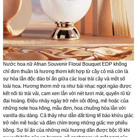
Nước hoa nữ Afnan Souvenir Floral Bouquet EDP không
chỉ đơn thuần là hương thơm kết hợp từ cây cỏ mà còn là
sự hòa lẫn độc đáo bí ẩn giữa các loại trái cây và một số
loài hoa. Hương thơm mở ra như bài nhạc ngọt ngào được
kết nối từ trái vải, cam xen lẫn với nét tươi mát, quyến rũ từ
đại hoàng. Điệu nhảy ngày trở nên sôi động, mê hoặc của
những note hoa hồng, mẫu đơn, hoa chuông hòa lẫn với
vanilla dịu dàng. Cả thảy như dẫn dắt từng tế bào khứu giác
trở nên mê hoặc và đắm chìm trong những giấc mơ phiêu
bồng. Sự bí ẩn của những mùi hương dần được bộc lộ khi