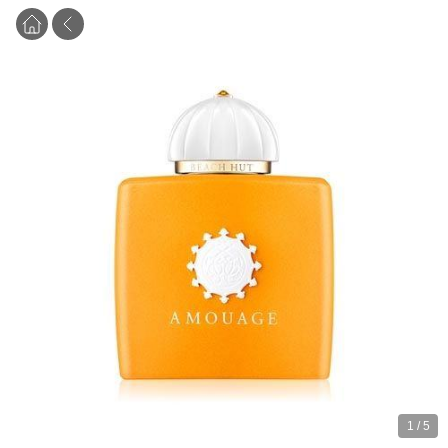
1
/
5