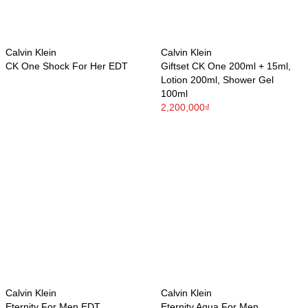
Calvin Klein
Calvin Klein
CK One Shock For Her EDT
Giftset CK One 200ml + 15ml,
Lotion 200ml, Shower Gel
100ml
2,200,000₫
Calvin Klein
Calvin Klein
Eternity For Men EDT
Eternity Aqua For Men