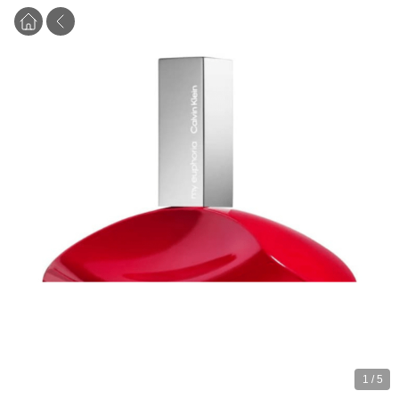
1
/
5