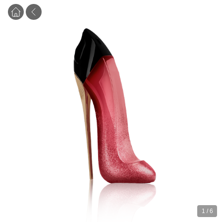
1
/
6