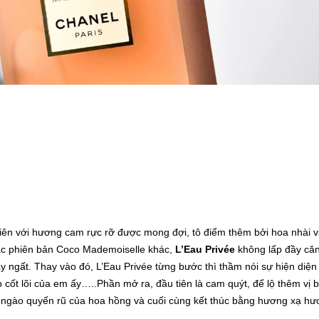
ên với hương cam rực rỡ được mong đợi, tô điểm thêm bởi hoa nhài 
ác phiên bản Coco Mademoiselle khác,
L’Eau Privée
không lấp đầy că
 ngất. Thay vào đó, L’Eau Privée từng bước thì thầm nói sự hiện diện
p cốt lõi của em ấy…..Phần mở ra, đầu tiên là cam quýt, để lộ thêm vị b
t ngào quyến rũ của hoa hồng và cuối cùng kết thúc bằng hương xạ h