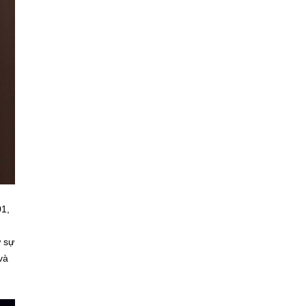
01,
ừ sự
và