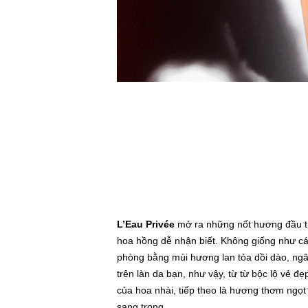
L’Eau Privée
mở ra những nốt hương đầu ti
hoa hồng dễ nhận biết. Không giống như c
phòng bằng mùi hương lan tỏa dồi dào, ngây
trên làn da bạn, như vậy, từ từ bộc lộ vẻ đẹ
của hoa nhài, tiếp theo là hương thơm ngọ
sang trọng.