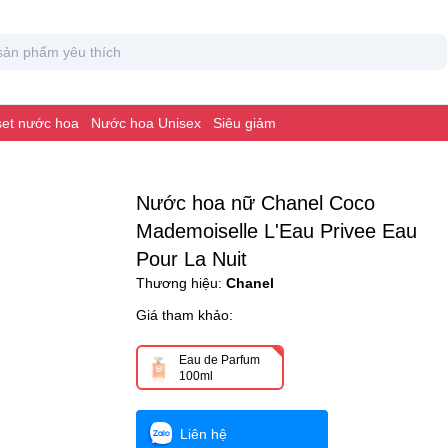
 set nước hoa
Nước hoa Unisex
Siêu giảm
Nước hoa nữ Chanel Coco
Mademoiselle L'Eau Privee Eau
Pour La Nuit
Thương hiệu:
Chanel
Giá tham khảo:
Eau de Parfum
100ml
Liên hệ