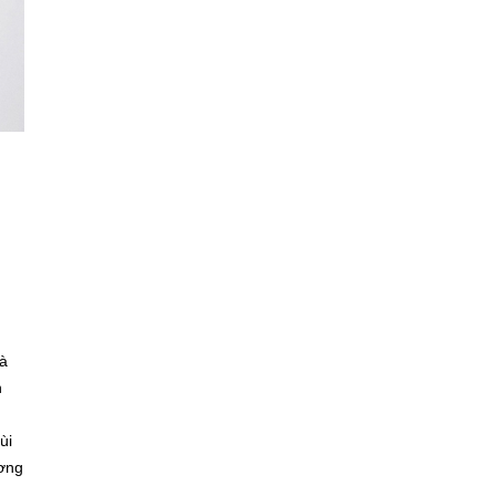
và
n
ùi
ương