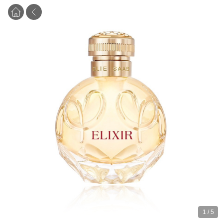
1
/
5