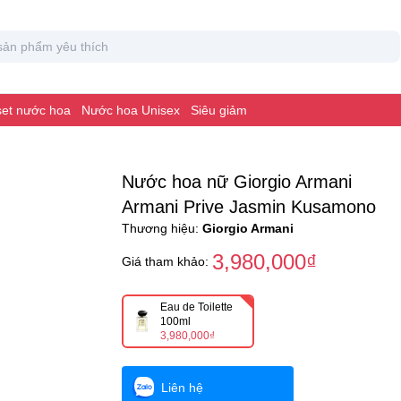
 set nước hoa
Nước hoa Unisex
Siêu giảm
Nước hoa nữ Giorgio Armani
Armani Prive Jasmin Kusamono
Thương hiệu:
Giorgio Armani
3,980,000₫
Giá tham khảo:
Eau de Toilette
100ml
3,980,000₫
Liên hệ