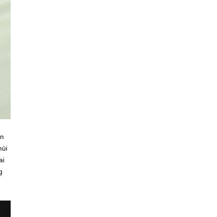
ên
mùi
ai
g