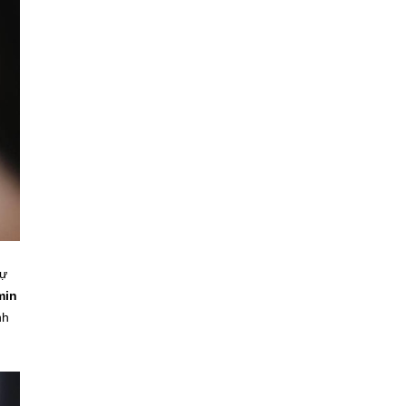
Sự
min
nh