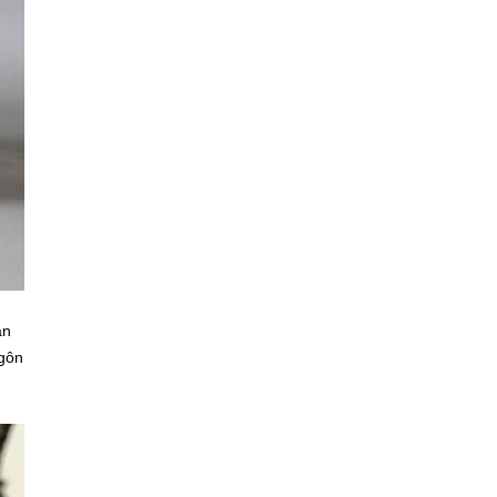
ản
ngôn