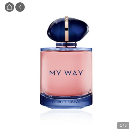
1
/
6