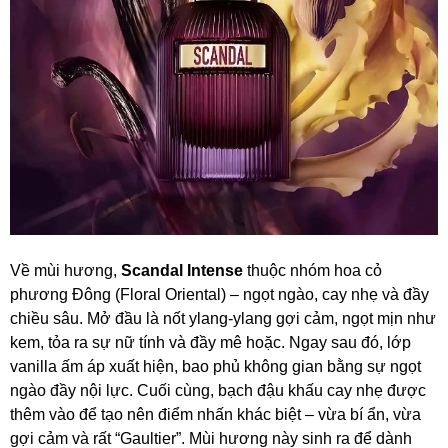
Về mùi hương,
Scandal Intense
thuộc nhóm hoa cỏ
phương Đông (Floral Oriental) – ngọt ngào, cay nhẹ và đầy
chiều sâu. Mở đầu là nốt ylang-ylang gợi cảm, ngọt mịn như
kem, tỏa ra sự nữ tính và đầy mê hoặc. Ngay sau đó, lớp
vanilla ấm áp xuất hiện, bao phủ không gian bằng sự ngọt
ngào đầy nội lực. Cuối cùng, bạch đậu khấu cay nhẹ được
thêm vào để tạo nên điểm nhấn khác biệt – vừa bí ẩn, vừa
gợi cảm và rất “Gaultier”. Mùi hương này sinh ra để dành