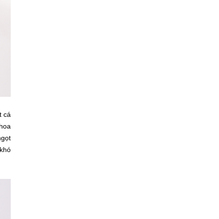
t cá
 hoa
ngọt
 khó