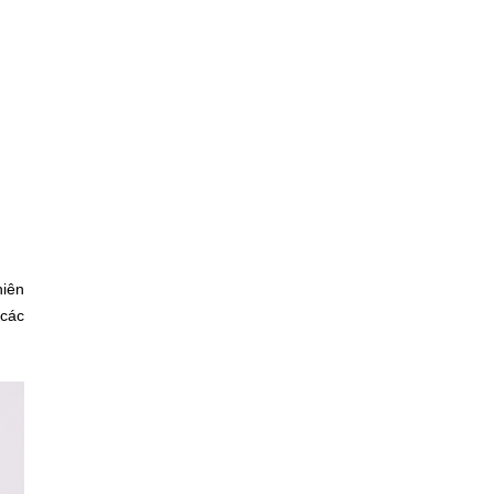
hiên
 các