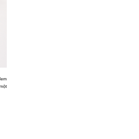
 đem
 một