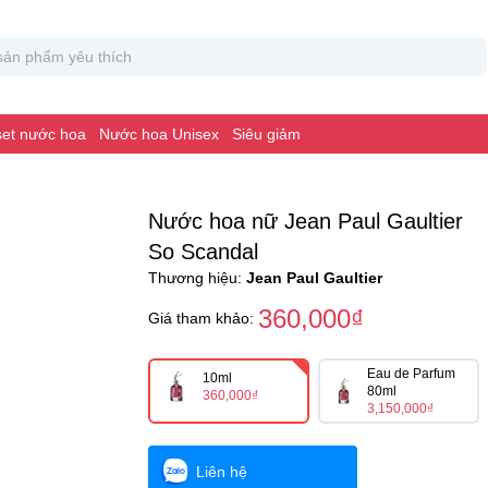
 set nước hoa
Nước hoa Unisex
Siêu giảm
Nước hoa nữ Jean Paul Gaultier
So Scandal
Thương hiệu:
Jean Paul Gaultier
360,000₫
Giá tham khảo:
Eau de Parfum
10ml
80ml
360,000₫
3,150,000₫
Liên hệ