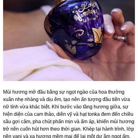
Mùi hương mở đầu bằng sự ngọt ngào của hoa thường
xuân nhẹ nhàng và dịu êm, tạo nên ấn tượng đầu tiên vừa
nữ tính vừa khác biệt. Khi bước vào tầng hương giữa, sự
hiện diện của cam thảo, diên vỹ và hạt tonka đem đến chiều
sâu gợi cảm, pha chút phấn mịn và ấm áp, khiến mùi hương
trở nên cuốn hút hơn theo thời gian. Khép lại hành trình, lớp
nền vani và xạ hương mềm mại để lại một dư âm ngọt ấm,