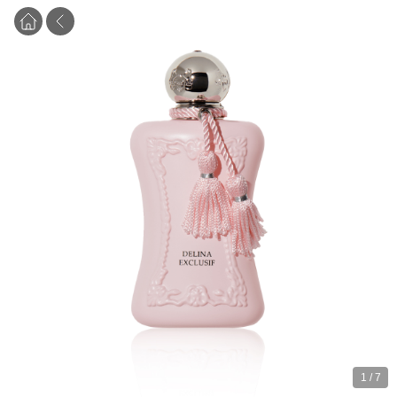
1
/
7