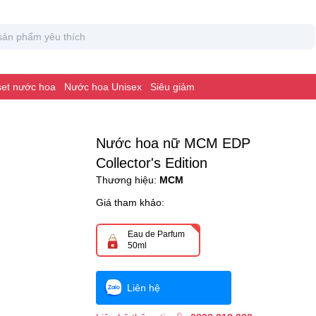
 set nước hoa
Nước hoa Unisex
Siêu giảm
Nước hoa nữ MCM EDP
Collector's Edition
Thương hiệu:
MCM
Giá tham khảo:
Eau de Parfum
50ml
Liên hệ