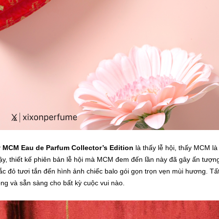
y
MCM Eau de Parfum Collector’s Edition
là thấy lễ hội, thấy MCM là
 vậy, thiết kế phiên bản lễ hội mà MCM đem đến lần này đã gây ấn tượn
c đỏ tươi tắn đến hình ảnh chiếc balo gói gọn trọn vẹn mùi hương. Tấ
ộng và sẵn sàng cho bất kỳ cuộc vui nào.