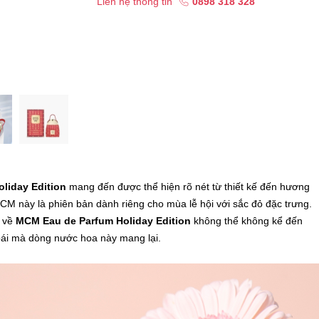
Liên hệ thông tin
0898 318 328
liday Edition
mang đến được thể hiện rõ nét từ thiết kế đến hương
CM này là phiên bản dành riêng cho mùa lễ hội với sắc đỏ đặc trưng.
g về
MCM Eau de Parfum Holiday Edition
không thể không kể đến
oái mà dòng nước hoa này mang lại.