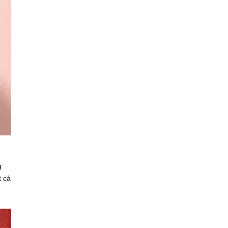
g
t cả