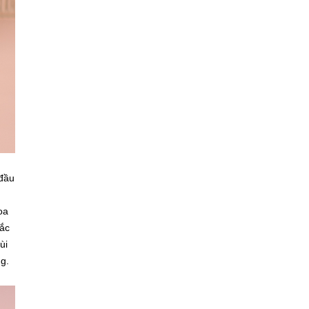
 đầu
oa
ắc
ùi
g.