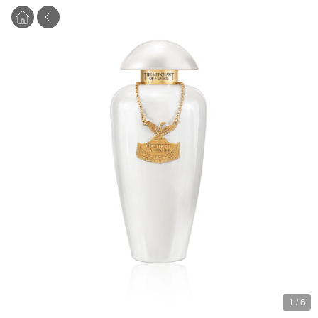
1
/
6