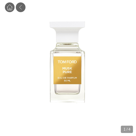
1
/
4