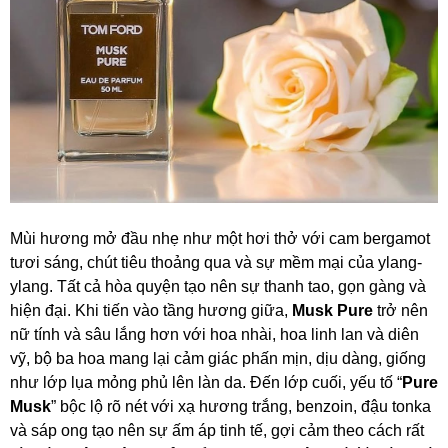
Mùi hương mở đầu nhẹ như một hơi thở với cam bergamot
tươi sáng, chút tiêu thoảng qua và sự mềm mại của ylang-
ylang. Tất cả hòa quyện tạo nên sự thanh tao, gọn gàng và
hiện đại. Khi tiến vào tầng hương giữa,
Musk Pure
trở nên
nữ tính và sâu lắng hơn với hoa nhài, hoa linh lan và diên
vỹ, bộ ba hoa mang lại cảm giác phấn mịn, dịu dàng, giống
như lớp lụa mỏng phủ lên làn da. Đến lớp cuối, yếu tố “
Pure
Musk
” bộc lộ rõ nét với xạ hương trắng, benzoin, đậu tonka
và sáp ong tạo nên sự ấm áp tinh tế, gợi cảm theo cách rất