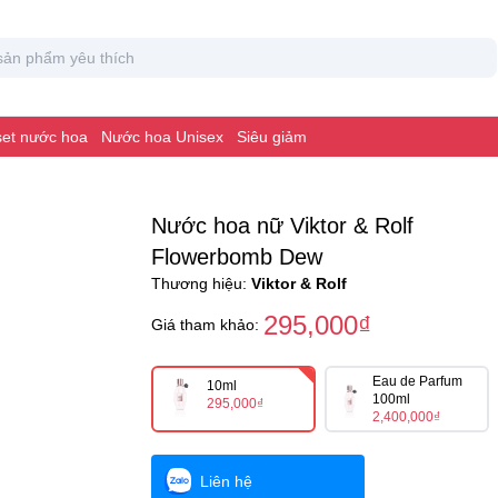
 set nước hoa
Nước hoa Unisex
Siêu giảm
Nước hoa nữ Viktor & Rolf
Flowerbomb Dew
Thương hiệu:
Viktor & Rolf
295,000₫
Giá tham khảo:
Eau de Parfum
10ml
100ml
295,000₫
2,400,000₫
Liên hệ