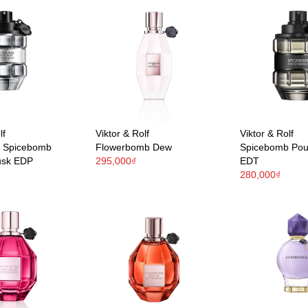
lf
Viktor & Rolf
Viktor & Rolf
f Spicebomb
Flowerbomb Dew
Spicebomb Po
usk EDP
295,000₫
EDT
₫
280,000₫