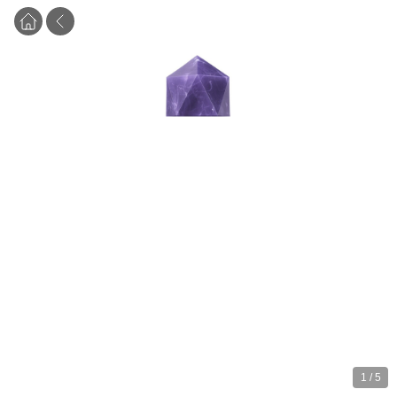
1
/
5