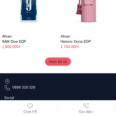
Afnan
Afnan
9AM Dive EDP
Historic Doria EDP
1,800,000₫
1,700,000₫
Xem tất cả
0898 318 328
Social
Chat FB
Gọi điện