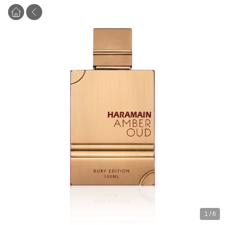
1
/
6