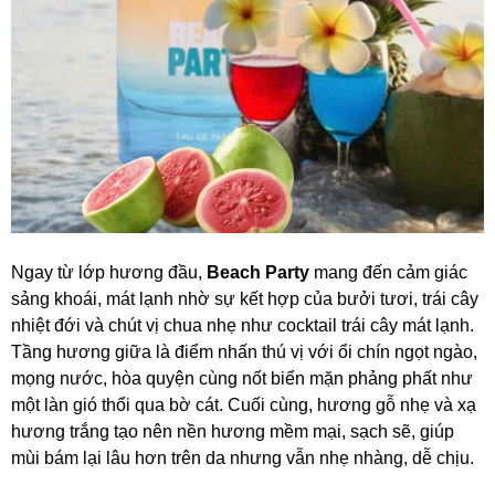
Ngay từ lớp hương đầu,
Beach Party
mang đến cảm giác
sảng khoái, mát lạnh nhờ sự kết hợp của bưởi tươi, trái cây
nhiệt đới và chút vị chua nhẹ như cocktail trái cây mát lạnh.
Tầng hương giữa là điểm nhấn thú vị với ổi chín ngọt ngào,
mọng nước, hòa quyện cùng nốt biển mặn phảng phất như
một làn gió thổi qua bờ cát. Cuối cùng, hương gỗ nhẹ và xạ
hương trắng tạo nên nền hương mềm mại, sạch sẽ, giúp
mùi bám lại lâu hơn trên da nhưng vẫn nhẹ nhàng, dễ chịu.