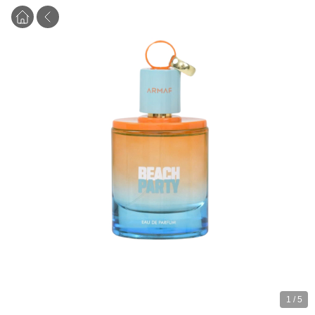
1
/
5