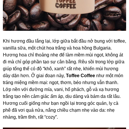
Khi hương đầu lắng lại, lớp giữa bắt đầu nở bung với toffee,
vanilla sữa, một chút hoa trắng và hoa hồng Bulgaria.
Hương hoa chỉ thoảng nhẹ để làm mềm mùi ngọt, không át
đi mà chỉ góp phần tạo sự cân bằng. Rêu sồi trong lớp giữa
giúp tổng thể có độ “khô, xanh” rất nhẹ, khiến mùi hương
dày dặn hơn. Ở giai đoạn này,
Toffee Coffee
như một món
tráng miệng mềm mại: ngọt, thơm, béo nhưng vẫn thanh.
Lớp nền với đường mía, vani, hổ phách, gỗ và xạ hương
trắng tạo nên cảm giác ấm áp, dịu dàng và bám da rất lâu.
Hương cuối giống như bạn ngồi lại trong góc quán, ly cà
phê đã vơi quá nửa, nắng chiều chạm nhẹ vào da: nhẹ
nhàng, trầm tĩnh, rất “cozy”.