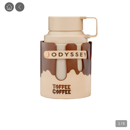
1
/
6