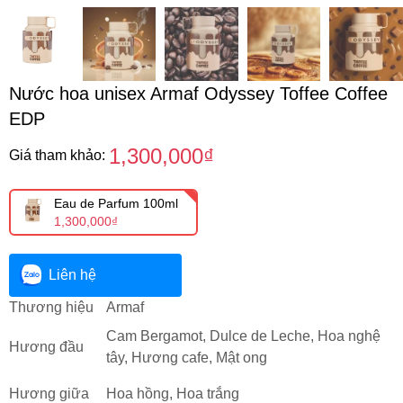
Nước hoa unisex Armaf Odyssey Toffee Coffee
EDP
1,300,000₫
Giá tham khảo:
Eau de Parfum 100ml
1,300,000₫
Liên hệ
Thương hiệu
Armaf
Cam Bergamot, Dulce de Leche, Hoa nghệ
Hương đầu
tây, Hương cafe, Mật ong
Hương giữa
Hoa hồng, Hoa trắng